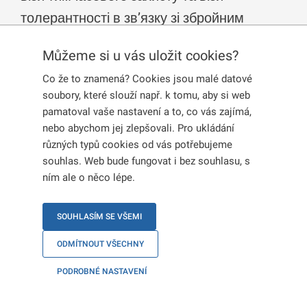
толерантності в зв’язку зі збройним
конфліктом в Україні.
Můžeme si u vás uložit cookies?
Co že to znamená? Cookies jsou malé datové
ТИМЧАСОВИЙ ЗАХИСТ
soubory, které slouží např. k tomu, aby si web
pamatoval vaše nastavení a to, co vás zajímá,
nebo abychom jej zlepšovali. Pro ukládání
ПРОДОВЖЕННЯ
různých typů cookies od vás potřebujeme
ТИМЧАСОВОГО ЗАХИСТУ
souhlas. Web bude fungovat i bez souhlasu, s
ním ale o něco lépe.
ТОЛЕРАНТНА ВІЗА
SOUHLASÍM SE VŠEMI
ODMÍTNOUT VŠECHNY
ТИМЧАСОВИЙ ЗАХИСТ
PODROBNÉ NASTAVENÍ