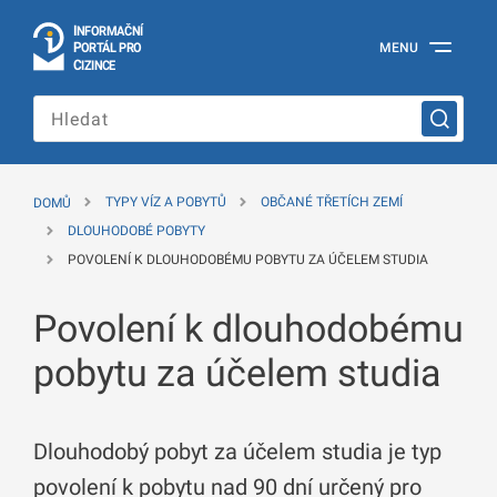
I
Č
NÍ
N
F
OR
M
A
P
Á
MENU
O
R
T
L
PRO
Oficiální
C
IZINCE
informační
portál
pro
cizince
Ministerstva
vnitra
DOMŮ
TYPY VÍZ A POBYTŮ
OBČANÉ TŘETÍCH ZEMÍ
České
republiky
DLOUHODOBÉ POBYTY
POVOLENÍ K DLOUHODOBÉMU POBYTU ZA ÚČELEM STUDIA
Povolení k dlouhodobému
pobytu za účelem studia
Dlouhodobý pobyt za účelem studia je typ
povolení k pobytu nad 90 dní určený pro