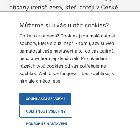
občany třetích zemí,
kteří chtějí v České
republice studovat.
Můžeme si u vás uložit cookies?
Co že to znamená? Cookies jsou malé datové
Dlouhodobé pobytové oprávnění za
soubory, které slouží např. k tomu, aby si web
účelem studia v ČR pro
ukrajinské
pamatoval vaše nastavení a to, co vás zajímá,
občany
- k podání žádosti o
nebo abychom jej zlepšovali. Pro ukládání
dlouhodobý pobyt za účelem studia
různých typů cookies od vás potřebujeme
není nutná osobní účast na
souhlas. Web bude fungovat i bez souhlasu, s
zastupitelském úřadě a s tím spojené
ním ale o něco lépe.
vycestování na Ukrajinu
. Více
informací naleznete na webu
Ministerstva zahraničních věcí
SOUHLASÍM SE VŠEMI
(
informace v češtině
/
informace v
ODMÍTNOUT VŠECHNY
ukrajinštině
).
PODROBNÉ NASTAVENÍ