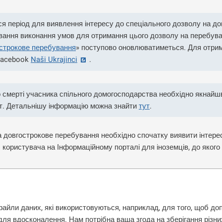
ся період для виявлення інтересу до спеціального дозволу на д
вання виконання умов для отримання цього дозволу на перебуван
острокове перебування
» поступово оновлюватиметься. Для отрим
 Facebook
Naši Ukrajinci
.
о смерті учасника спільного домогосподарства необхідно якнай
кт. Детальнішу інформацію можна знайти
тут
.
 довгострокове перебування необхідно спочатку виявити інтере
користувача на Інформаційному порталі для іноземців, до якого 
 має тимчасовий захист, і лише у визначений період
(з 1 до 3
файли даних, які використовуються, наприклад, для того, щоб до
для вдосконалення. Нам потрібна ваша згода на зберігання різн
 до списку зацікавлених осіб, щодо яких Міністерство внутрішн