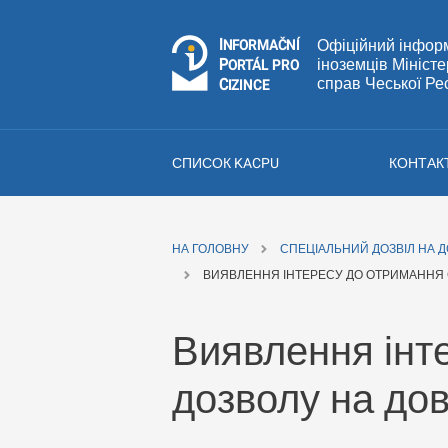
I
Č
NÍ
Офіційний інфор
N
F
OR
M
A
P
іноземців Мініст
Á
O
R
T
L
PRO
справ Чеської Ре
C
IZINCE
СПИСОК KACPU
КОНТАК
НА ГОЛОВНУ
СПЕЦІАЛЬНИЙ ДОЗВІЛ НА 
ВИЯВЛЕННЯ ІНТЕРЕСУ ДО ОТРИМАННЯ 
Виявлення інт
дозволу на до