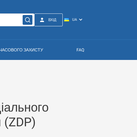
ВХІД
МЧАСОВОГО ЗАХИСТУ
FAQ
іального
 (ZDP)