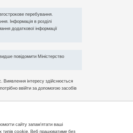
овгострокове перебування.
ня. Інформація в розділі
ання додаткової інформації
швидше повідомити Міністерство
с. Виявлення інтересу здійснюється
потрібно ввійти за допомогою засобів
0 квітня 2026 року). Виявлення інтересу
помогти сайту запам'ятати ваші
их типів cookie. Веб працюватиме без
іх справ подасть запит на отримання