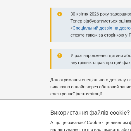
30 квітня 2026 року завершив
Тепер відбуватиметься оціню
«
Спеціальний дозвіл на довг
стежте також за сторінкою у
У разі народження дитини аб
внутрішніх справ про цей фа
Для отримання спеціального дозволу на
виключно онлайн через обліковий запис 
електронної ідентифікації.
Виявити інтерес може
лише особа, яка
Використання файлів cookie?
є чинним протягом одного року.
А що це означає? Cookie - це невеликі 
налаштування, те що вас цікавить, або 
Після виявлення інтересу особу вносять