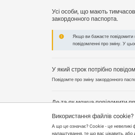
Усі особи, що мають тимчасови
закордонного паспорта.
Якщо ви бажаєте повідомити п
повідомленні про зміну. У цьо
жодного строку для такого п
щонайменше один чинний зак
У який строк потрібно повідом
Повідомте про зміну закордонного пас
Де та як можна повідомити пр
Ви можете повідомити про зміну особи
Використання файлів cookie?
електронною поштою з визнаним елект
А що це означає? Cookie - це невеликі 
налаштування, те що вас цікавить, або 
Якщо ви загубили закордонний паспо