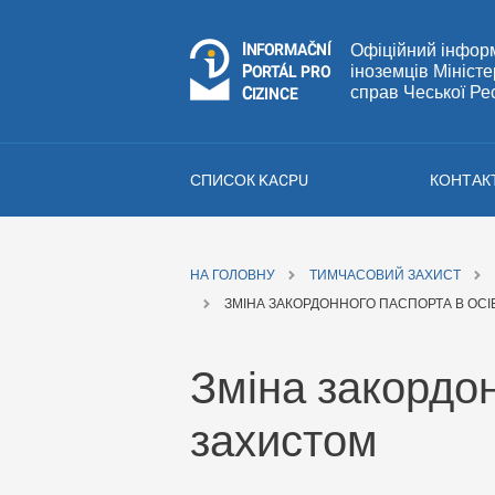
I
Č
NÍ
Офіційний інфор
N
F
OR
M
A
P
іноземців Мініст
Á
O
R
T
L
PRO
справ Чеської Ре
C
IZINCE
СПИСОК KACPU
КОНТАК
НА ГОЛОВНУ
ТИМЧАСОВИЙ ЗАХИСТ
ЗМІНА ЗАКОРДОННОГО ПАСПОРТА В ОС
Зміна закордон
захистом