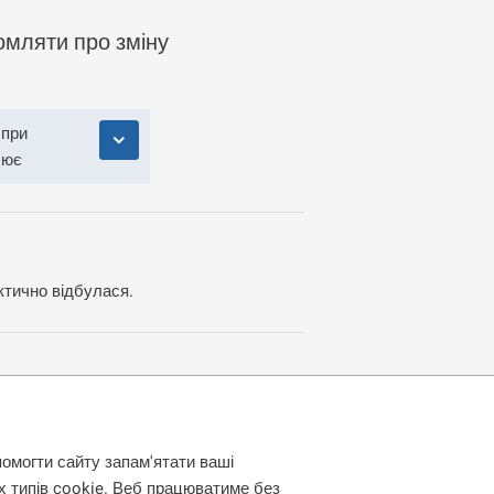
домляти про зміну
 при
лює
актично відбулася.
ою, електронною скринькою даних,
помогти сайту запам'ятати ваші
их типів cookie. Веб працюватиме без
початку
в поліцію,
а після того у