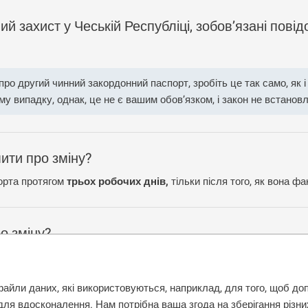
й захист у Чеській Республіці, зобов’язані пові
ро другий чинний закордонний паспорт, зробіть це так само, як і
му випадку, однак, це не є вашим обов’язком, і закон не встанов
овідомлення. Водночас іноземець повинен мати зареєстрованим
ордонний паспорт.
ити про зміну?
порта протягом
трьох робочих днів,
тільки після того, як вона ф
о зміну?
сто
в KACPU
або
у відділенні Міністерства внутрішніх справ
,
пошт
ронним підписом
або
через уповноваженого представника.
файли даних, які використовуються, наприклад, для того, щоб до
для вдосконалення. Нам потрібна ваша згода на зберігання різн
рт або його було вкрадено
, якнайшвидше
повідомте про це с