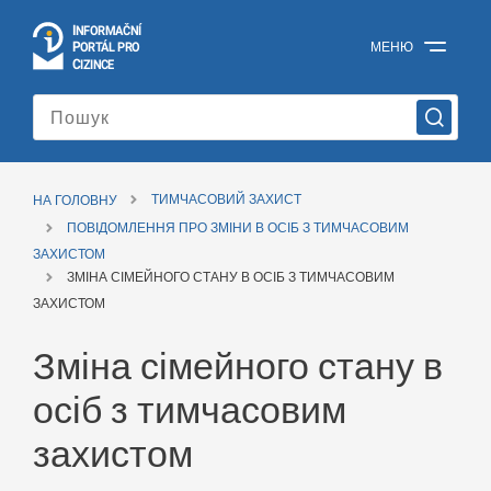
I
Č
NÍ
N
F
OR
M
A
P
Á
МЕНЮ
O
R
T
L
PRO
Офіційний
C
IZINCE
інформаційний
портал
для
іноземців
Міністерства
внутрішніх
НА ГОЛОВНУ
ТИМЧАСОВИЙ ЗАХИСТ
справ
Чеської
ПОВІДОМЛЕННЯ ПРО ЗМІНИ В ОСІБ З ТИМЧАСОВИМ
Республіки
ЗАХИСТОМ
ЗМІНА СІМЕЙНОГО СТАНУ В ОСІБ З ТИМЧАСОВИМ
ЗАХИСТОМ
Зміна сімейного стану в
осіб з тимчасовим
захистом