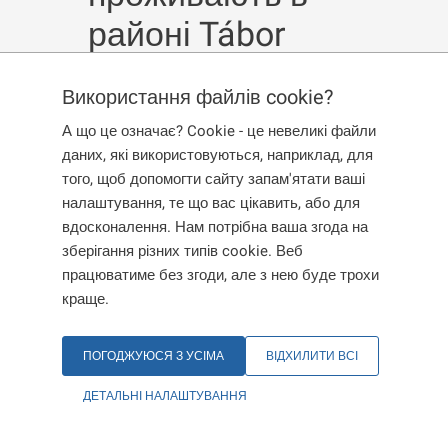
районі Tábor
Використання файлів cookie?
Опубліковано:
12. 5. 2026
А що це означає? Cookie - це невеликі файли
даних, які використовуються, наприклад, для
15 травня 2026 року
відбудеться
зміна
того, щоб допомогти сайту запам'ятати ваші
території обслуговування відділень
для
налаштування, те що вас цікавить, або для
іноземців з адресою зареєстрованого місця
вдосконалення. Нам потрібна ваша згода на
проживання в
районі Tábor
.
зберігання різних типів cookie. Веб
працюватиме без згоди, але з нею буде трохи
Якщо ви проживаєте в районі Tábor, з 15 травня
краще.
2026 року ви відноситесь до відділень у
Південночеському краї, тобто до відділень
у
ПОГОДЖУЮСЯ З УСІМА
ВІДХИЛИТИ ВСІ
містах České Budějovice, Písek та Jindřichův
Hradec
.
ДЕТАЛЬНІ НАЛАШТУВАННЯ
Відділення Міністерства внутрішніх справ у