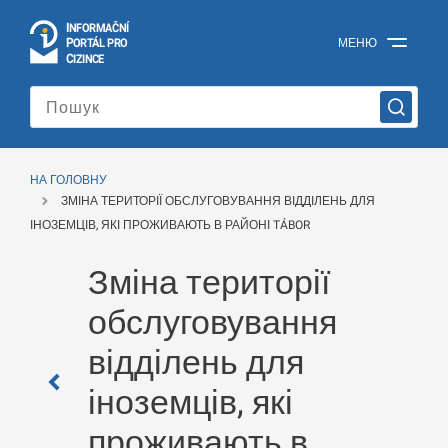
I
Č
NÍ
N
F
OR
M
A
P
Á
МЕНЮ
O
R
T
L
PRO
Офіційний
C
IZINCE
інформаційний
портал
для
іноземців
Міністерства
внутрішніх
НА ГОЛОВНУ
справ
ЗМІНА ТЕРИТОРІЇ ОБСЛУГОВУВАННЯ ВІДДІЛЕНЬ ДЛЯ
Чеської
Республіки
ІНОЗЕМЦІВ, ЯКІ ПРОЖИВАЮТЬ В РАЙОНІ TÁBOR
Зміна території
обслуговування
відділень для
іноземців, які
проживають в