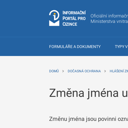
I
Č
NÍ
N
F
OR
M
A
Oficiální informačn
P
Á
O
R
T
L
PRO
Ministerstva vnitr
C
IZINCE
FORMULÁŘE A DOKUMENTY
TYPY V
DOMŮ
DOČASNÁ OCHRANA
HLÁŠENÍ Z
Změna jména u 
Změnu jména jsou povinni ozná