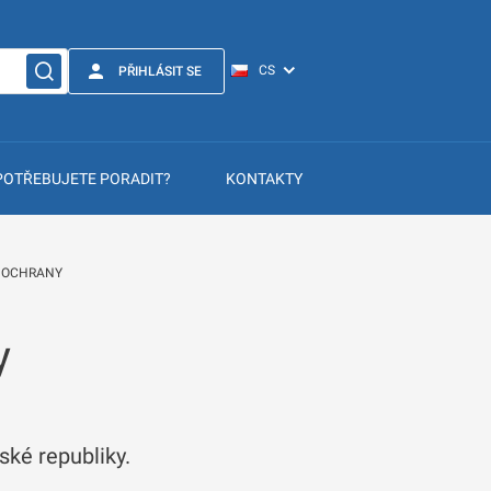
PŘIHLÁSIT SE
POTŘEBUJETE PORADIT?
KONTAKTY
É OCHRANY
y
ké republiky.