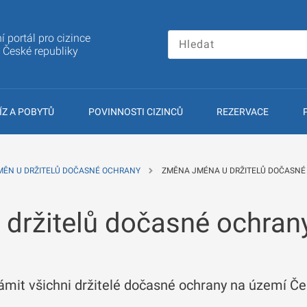
í portál pro cizince
a České republiky
ÍZ A POBYTŮ
POVINNOSTI CIZINCŮ
REZERVACE
MĚN U DRŽITELŮ DOČASNÉ OCHRANY
ZMĚNA JMÉNA U DRŽITELŮ DOČASN
držitelů dočasné ochran
mit všichni držitelé dočasné ochrany na území Čes