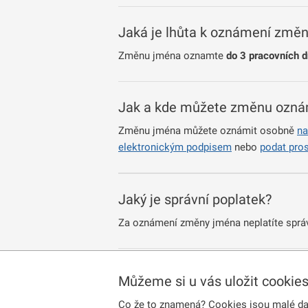
Jaká je lhůta k oznámení změn
Změnu jména oznamte
do 3 pracovních 
Jak a kde můžete změnu ozná
Změnu jména můžete oznámit osobně
n
elektronickým podpisem
nebo
podat pro
Jaký je správní poplatek?
Za oznámení změny jména neplatíte správ
POSTUP PŘI OZNÁMENÍ ZMĚN
Můžeme si u vás uložit cookie
Co že to znamená? Cookies jsou malé dato