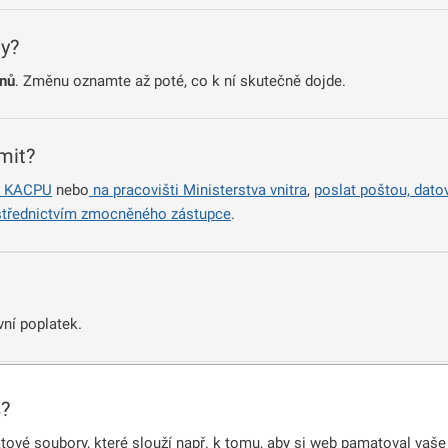
y?
dnů
. Změnu oznamte až poté, co k ní skutečně dojde.
mit?
a KACPU
nebo
na pracovišti Ministerstva vnitra
,
poslat poštou, dat
střednictvím zmocněného zástupce
.
ní poplatek.
Y JMÉNA:
s?
vé soubory, které slouží např. k tomu, aby si web pamatoval vaše 