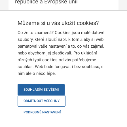
republice a Evropské unii
Můžeme si u vás uložit cookies?
Rodné číslo
Co že to znamená? Cookies jsou malé datové
soubory, které slouží např. k tomu, aby si web
Studium podle § 64
pamatoval vaše nastavení a to, co vás zajímá,
nebo abychom jej zlepšovali. Pro ukládání
různých typů cookies od vás potřebujeme
souhlas. Web bude fungovat i bez souhlasu, s
Studium v ČR
ním ale o něco lépe.
SOUHLASÍM SE VŠEMI
Postup při nabytí českého
občanství – jak hlásit
ODMÍTNOUT VŠECHNY
PODROBNÉ NASTAVENÍ
Uzavření manželství státního
občana České republiky s cizincem