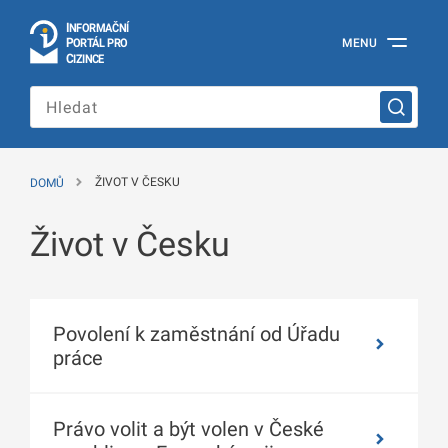
I
Č
NÍ
N
F
OR
M
A
P
Á
MENU
O
R
T
L
PRO
Oficiální
C
IZINCE
informační
portál
pro
cizince
Ministerstva
vnitra
DOMŮ
ŽIVOT V ČESKU
České
republiky
Život v Česku
Povolení k zaměstnání od Úřadu
práce
Právo volit a být volen v České