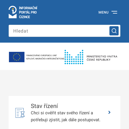
I
Č
NÍ
N
F
OR
M
A
P
Á
MENU
O
R
T
L
PRO
Oficiální
C
IZINCE
informační
portál
pro
cizince
Ministerstva
vnitra
České
republiky
Stav řízení
Chci si ověřit stav svého řízení a
potřebuji zjistit, jak dále postupovat.