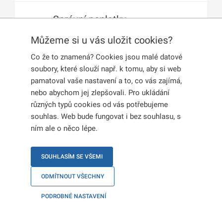
Správní poplatky
Chci zjistit více o správních
Můžeme si u vás uložit cookies?
poplatcích a o možnostech úhrady
správních poplatků.
Co že to znamená? Cookies jsou malé datové
soubory, které slouží např. k tomu, aby si web
pamatoval vaše nastavení a to, co vás zajímá,
Změny u občanů EU a jejich
nebo abychom jej zlepšovali. Pro ukládání
rodinných příslušníků
různých typů cookies od vás potřebujeme
Chci zjistit, jestli změna v mém životě
souhlas. Web bude fungovat i bez souhlasu, s
nebo práci ovlivní můj pobytový
ním ale o něco lépe.
status.
SOUHLASÍM SE VŠEMI
Změny u občanů třetích
ODMÍTNOUT VŠECHNY
zemí
Chci zjistit, jestli změna v mém životě
PODROBNÉ NASTAVENÍ
nebo práci ovlivní můj pobytový
status.