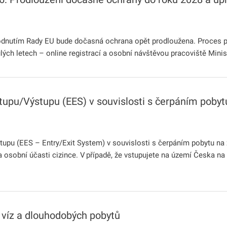
dnutím Rady EU bude dočasná ochrana opět prodloužena. Proces p
ých letech – online registrací a osobní návštěvou pracoviště Minis
upu/Výstupu (EES) v souvislosti s čerpáním pobyt
pu (EES – Entry/Exit System) v souvislosti s čerpáním pobytu na z
a osobní účasti cizince. V případě, že vstupujete na území Česka na
víz a dlouhodobých pobytů