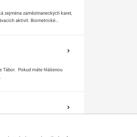
týká zejména zaměstnaneckých karet,
vacích aktivit. Biometrické…
ese Tábor. Pokud máte hlášenou
…
jádření zájmu je nutné, aby
entity. Bez tohoto…