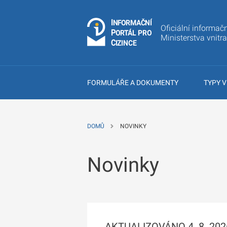
I
Č
NÍ
N
F
OR
M
A
Oficiální informačn
P
Á
O
R
T
L
PRO
Ministerstva vnitr
C
IZINCE
FORMULÁŘE A DOKUMENTY
TYPY V
DOMŮ
NOVINKY
Novinky
AKTUALIZOVÁNO 4. 8. 2026: