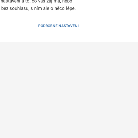
nastavení a to, co vás zajímá, nebo
 bez souhlasu, s ním ale o něco lépe.
e 2026
PODROBNÉ NASTAVENÍ
 2026. Proces a podmínky pro
ata pro splnění…
ĚSTNAVATELE
Y
OVATELE
 IPC
letní znění zákona č. 326/1999 Sb., o pobytu