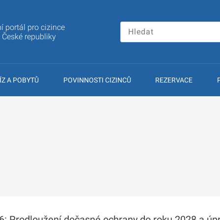
í portál pro cizince
a České republiky
ÍZ A POBYTŮ
POVINNOSTI CIZINCŮ
REZERVACE
 Prodloužení dočasné ochrany do roku 2028 a úpr