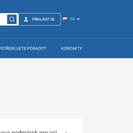
PŘIHLÁSIT SE
POTŘEBUJETE PORADIT?
KONTAKTY
ava podmínek pro její