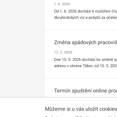
1. 6. 2026
Od 1. 6. 2026 dochází k rozšíření 
dlouhodobých víz a pobytů za účelem
Změna spádových pracovišť
12. 5. 2026
Dne 15. 5. 2026 dochází ke změně s
adresu v okrese Tábor, od 15. 5. 20
Termín spuštění online pro
19. 3. 2026
Proces vyjádření zájmu o zvláštní d
Můžeme si u vás uložit cookie
se osoby starší 18 let přihlásily do