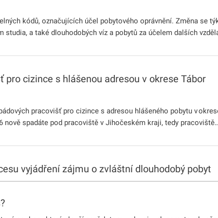
číselných kódů, označujících účel pobytového oprávnění. Změna se 
 studia, a také dlouhodobých víz a pobytů za účelem dalších vzdělá
 pro cizince s hlášenou adresou v okrese Tábor
pádových pracovišť pro cizince s adresou hlášeného pobytu v okr
26 nově spadáte pod pracoviště v Jihočeském kraji, tedy pracoviště
cesu vyjádření zájmu o zvláštní dlouhodobý pobyt
louhodobý pobyt bude probíhat od 1. dubna do 30. dubna 2026. Pro vy
s?
 svého uživatelského účtu na portálu prostřednictvím elektronické id