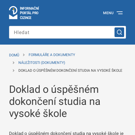
I
Č
NÍ
N
F
OR
M
A
P
Á
MENU
O
R
T
L
PRO
Oficiální
C
IZINCE
informační
portál
pro
cizince
Ministerstva
vnitra
DOMŮ
FORMULÁŘE A DOKUMENTY
České
republiky
NÁLEŽITOSTI (DOKUMENTY)
DOKLAD O ÚSPĚŠNÉM DOKONČENÍ STUDIA NA VYSOKÉ ŠKOLE
Doklad o úspěšném
dokončení studia na
vysoké škole
Doklad o úspěšném dokončení studia na vysoké škole je