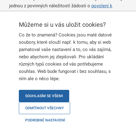
jednou z povinných náležitostí žádosti o
povolení k
dlouhodobému pobytu za účelem hledání zaměstnání
nebo zahájení podnikatelské činnosti
, pokud tuto žádost
Můžeme si u vás uložit cookies?
podáváte jako držitelé
povolení k dlouhodobému pobytu
Co že to znamená? Cookies jsou malé datové
vydaného za účelem studia na území
.
soubory, které slouží např. k tomu, aby si web
pamatoval vaše nastavení a to, co vás zajímá,
Předložte ho v originále nebo úředně ověřené kopii ve
nebo abychom jej zlepšovali. Pro ukládání
formě vysokoškolského diplomu, případně potvrzení o
různých typů cookies od vás potřebujeme
absolvování studia vydaného školou, pokud jste diplom
souhlas. Web bude fungovat i bez souhlasu, s
zatím neobdrželi.
ním ale o něco lépe.
SOUHLASÍM SE VŠEMI
ODMÍTNOUT VŠECHNY
PODROBNÉ NASTAVENÍ