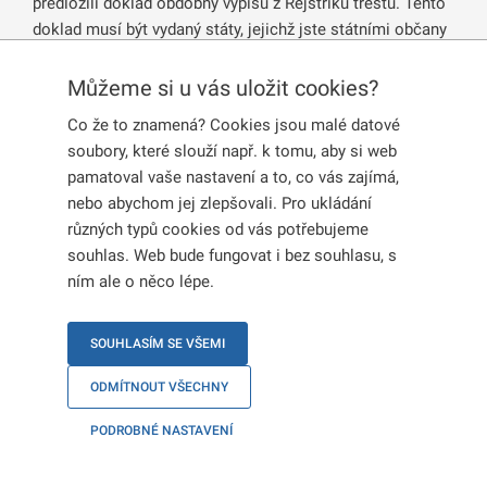
předložili doklad obdobný výpisu z Rejstříku trestů. Tento
doklad musí být vydaný státy, jejichž jste státními občany
a také státy, kde jste v posledních 3 letech pobývali v
součtu po dobu delší než 6 měsíců. Doklad se nevyžaduje
Můžeme si u vás uložit cookies?
u osob mladších 15 let.
Co že to znamená? Cookies jsou malé datové
soubory, které slouží např. k tomu, aby si web
Nejedná se o výpis z evidence Rejstříku trestů ČR.
pamatoval vaše nastavení a to, co vás zajímá,
Ministerstvo vnitra je oprávněno si tento dokument pro
nebo abychom jej zlepšovali. Pro ukládání
účely správního řízení opatřit samo.
různých typů cookies od vás potřebujeme
souhlas. Web bude fungovat i bez souhlasu, s
V případech, kdy daný stát takový doklad nevydává,
ním ale o něco lépe.
můžete jej nahradit čestným prohlášením.
SOUHLASÍM SE VŠEMI
Je také možnost zažádat si o výpis z evidence rejstříku
trestů s přílohou se záznamy z členských států EU. Bližší
ODMÍTNOUT VŠECHNY
informace v tomto ohledu naleznete
na stránkách
Ministerstva spravedlnosti
.
Tento dokument vám
PODROBNÉ NASTAVENÍ
může být vydán, pokud: