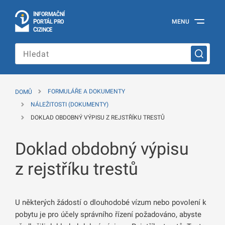
I
Č
NÍ
N
F
OR
M
A
P
Á
MENU
O
R
T
L
PRO
Oficiální
C
IZINCE
informační
portál
pro
cizince
Ministerstva
vnitra
DOMŮ
FORMULÁŘE A DOKUMENTY
České
republiky
NÁLEŽITOSTI (DOKUMENTY)
DOKLAD OBDOBNÝ VÝPISU Z REJSTŘÍKU TRESTŮ
Doklad obdobný výpisu
z rejstříku trestů
U některých žádostí o dlouhodobé vízum nebo povolení k
pobytu je pro účely správního řízení požadováno, abyste