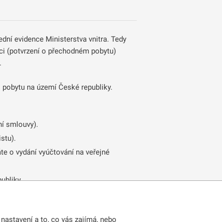
ní evidence Ministerstva vnitra. Tedy
aci (potvrzení o přechodném pobytu)
.
 pobytu na území České republiky.
ní smlouvy).
stu).
áte o vydání vyúčtování na veřejné
ubliky.
obé vízum a povolení k dlouhodobému
nastavení a to, co vás zajímá, nebo