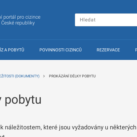
í portál pro cizince
a České republiky
ÍZ A POBYTŮ
POVINNOSTI CIZINCŮ
REZERVACE
EŽITOSTI (DOKUMENTY)
PROKÁZÁNÍ DÉLKY POBYTU
y pobytu
 k náležitostem, které jsou vyžadovány u některých