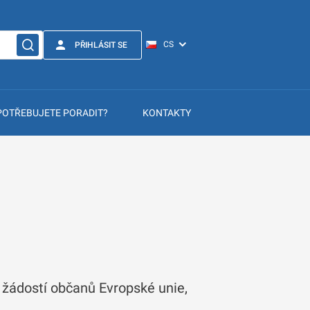
PŘIHLÁSIT SE
POTŘEBUJETE PORADIT?
KONTAKTY
 žádostí občanů Evropské unie,