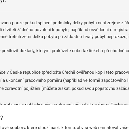
yt.
váno pouze pokud splnění podmínky délky pobytu není zřejmé z úřed
i držiteli žádného povolení k pobytu, například osvědčení o registr
né třetích zemí délku pobytu při žádosti o trvalý pobyt neprokazují
 předložit doklady, kterými prokážete dobu faktického přechodného
e v České republice (předložte úředně ověřenou kopii této pracov
í a ukončení pracovního poměru (například ve formě zápočtového li
jné zdravotní pojištění (můžete získat, pokud svou pojišťovnu zažád
 kombinaci s doklady jinými prokazují váš pobyt na území České rep
s?
ky nepřetržitého přechodného pobytu započítává pobyt na dlouhod
vízový pobyt se však nezapočítává.
vé soubory, které slouží např. k tomu, aby si web pamatoval vaše 