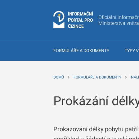
I
Č
NÍ
N
F
OR
M
A
Oficiální informačn
P
Á
O
R
T
L
PRO
Ministerstva vnitr
C
IZINCE
FORMULÁŘE A DOKUMENTY
TYPY V
DOMŮ
FORMULÁŘE A DOKUMENTY
NÁL
Prokázání délk
Prokazování délky pobytu patří