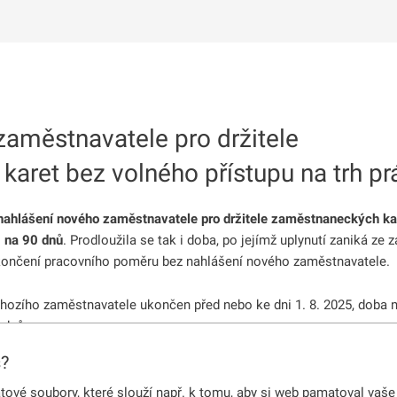
aměstnavatele pro držitele
aret bez volného přístupu na trh pr
 nahlášení nového zaměstnavatele pro držitele zaměstnaneckých ka
0 na 90 dnů
. Prodloužila se tak i doba, po jejímž uplynutí zaniká ze 
končení pracovního poměru bez nahlášení nového zaměstnavatele.
hozího zaměstnavatele ukončen před nebo ke dni 1. 8. 2025, doba 
 dnů.
s?
předchozího zaměstnavatele ukončen ke dni nebo po 2. 8. 2025, vzta
le nově stanovená doba 90 dnů. Více informací naleznete
zde
.
vé soubory, které slouží např. k tomu, aby si web pamatoval vaše 