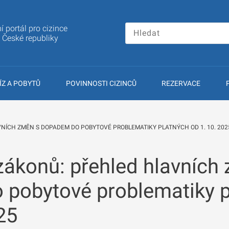
í portál pro cizince
a České republiky
ÍZ A POBYTŮ
POVINNOSTI CIZINCŮ
REZERVACE
NÍCH ZMĚN S DOPADEM DO POBYTOVÉ PROBLEMATIKY PLATNÝCH OD 1. 10. 202
zákonů: přehled hlavních
pobytové problematiky p
25