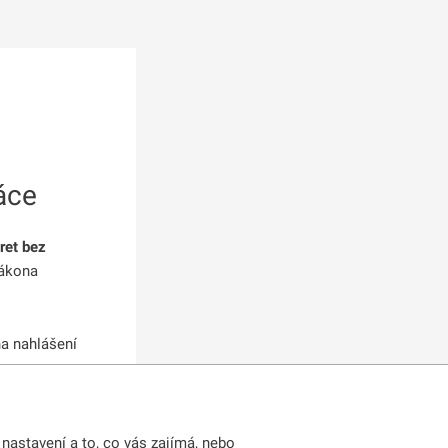
áce
ret bez
zákona
na nahlášení
huje se již
nastavení a to, co vás zajímá, nebo