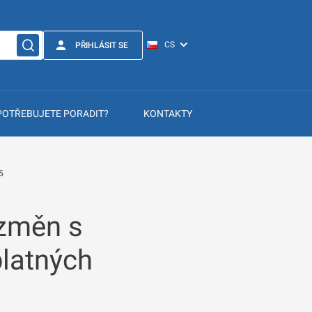
PŘIHLÁSIT SE
POTŘEBUJETE PORADIT?
KONTAKTY
5
 změn s
latných