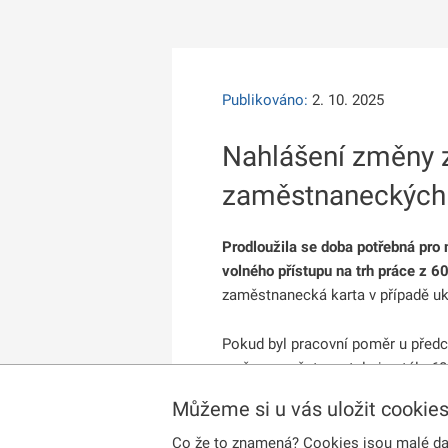
Publikováno:
2. 10. 2025
Nahlášení změny z
zaměstnaneckých k
Prodloužila se doba potřebná pro
volného přístupu na trh práce z 6
zaměstnanecká karta v případě u
Pokud byl pracovní poměr u předc
změny zaměstnavatele je stále 60
Můžeme si u vás uložit cookie
Pokud však byl pracovní poměr u 
na nahlášení změny zaměstnavate
Co že to znamená? Cookies jsou malé dato