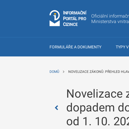
I
Č
NÍ
N
F
OR
M
A
Oficiální informačn
P
Á
O
R
T
L
PRO
Ministerstva vnitr
C
IZINCE
FORMULÁŘE A DOKUMENTY
TYPY V
DOMŮ
NOVELIZACE ZÁKONŮ: PŘEHLED HLAV
Novelizace 
dopadem do 
od 1. 10. 20