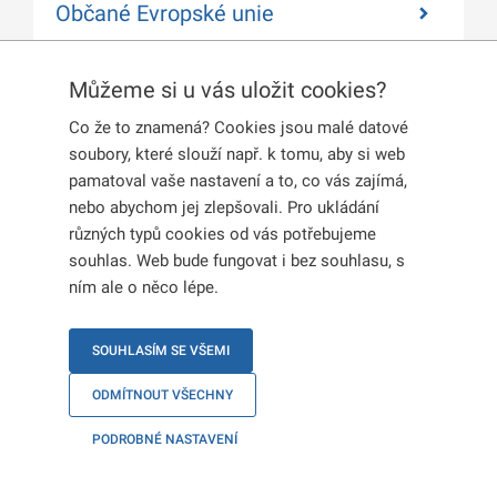
Občané Evropské unie
Můžeme si u vás uložit cookies?
Rodinní příslušníci občanů
Evropské unie
Co že to znamená? Cookies jsou malé datové
soubory, které slouží např. k tomu, aby si web
pamatoval vaše nastavení a to, co vás zajímá,
nebo abychom jej zlepšovali. Pro ukládání
Rodinní příslušníci
různých typů cookies od vás potřebujeme
souhlas. Web bude fungovat i bez souhlasu, s
občanů Evropské unie
ním ale o něco lépe.
SOUHLASÍM SE VŠEMI
Státní hranice České republiky, které jsou
ODMÍTNOUT VŠECHNY
vnitřními hranicemi schengenského prostoru,
můžete překročit v zásadě v jakémkoliv místě.
PODROBNÉ NASTAVENÍ
Hraniční kontrola se neprovádí.