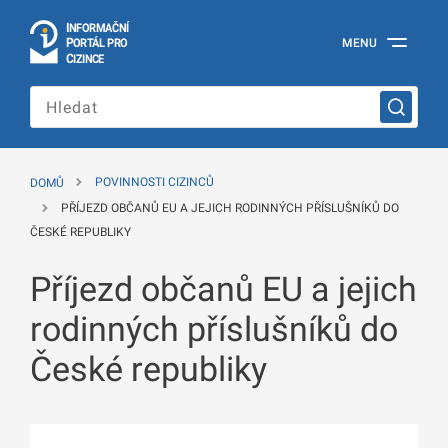
I
Č
NÍ
N
F
OR
M
A
P
Á
MENU
O
R
T
L
PRO
Oficiální
C
IZINCE
informační
portál
pro
cizince
Ministerstva
vnitra
DOMŮ
POVINNOSTI CIZINCŮ
České
republiky
PŘÍJEZD OBČANŮ EU A JEJICH RODINNÝCH PŘÍSLUŠNÍKŮ DO
ČESKÉ REPUBLIKY
Příjezd občanů EU a jejich
rodinných příslušníků do
České republiky