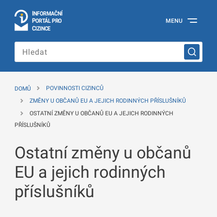
I
Č
NÍ
N
F
OR
M
A
P
Á
MENU
O
R
T
L
PRO
Oficiální
C
IZINCE
informační
portál
pro
cizince
Ministerstva
vnitra
DOMŮ
POVINNOSTI CIZINCŮ
České
republiky
ZMĚNY U OBČANŮ EU A JEJICH RODINNÝCH PŘÍSLUŠNÍKŮ
OSTATNÍ ZMĚNY U OBČANŮ EU A JEJICH RODINNÝCH
PŘÍSLUŠNÍKŮ
Ostatní změny u občanů
EU a jejich rodinných
příslušníků