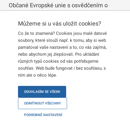
Občané Evropské unie s osvědčením o
registraci nebo trvalým pobytem, jejich
Můžeme si u vás uložit cookies?
rodinní příslušníci a občané Velké Británie a
jejich rodinní příslušníci podle výstupové
Co že to znamená? Cookies jsou malé datové
soubory, které slouží např. k tomu, aby si web
dohody jsou povinni oznámit také změny
pamatoval vaše nastavení a to, co vás zajímá,
ostatních údajů, které jsou uvedené v jejich
nebo abychom jej zlepšovali. Pro ukládání
pobytovém oprávnění nebo osvědčení o
různých typů cookies od vás potřebujeme
souhlas. Web bude fungovat i bez souhlasu, s
registraci.
ním ale o něco lépe.
SOUHLASÍM SE VŠEMI
Jaká je lhůta k oznámení změny?
Změnu oznamte do
15 pracovních dnů
. Změnu oznamte
ODMÍTNOUT VŠECHNY
až poté, co k ní skutečně dojde.
PODROBNÉ NASTAVENÍ