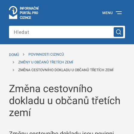
I
Č
NÍ
N
F
OR
M
A
P
Á
MENU
O
R
T
L
PRO
Oficiální
C
IZINCE
informační
portál
pro
cizince
Ministerstva
vnitra
DOMŮ
POVINNOSTI CIZINCŮ
České
republiky
ZMĚNY U OBČANŮ TŘETÍCH ZEMÍ
ZMĚNA CESTOVNÍHO DOKLADU U OBČANŮ TŘETÍCH ZEMÍ
Změna cestovního
dokladu u občanů třetích
zemí
Změnu cestovního dokladu jsou povinni