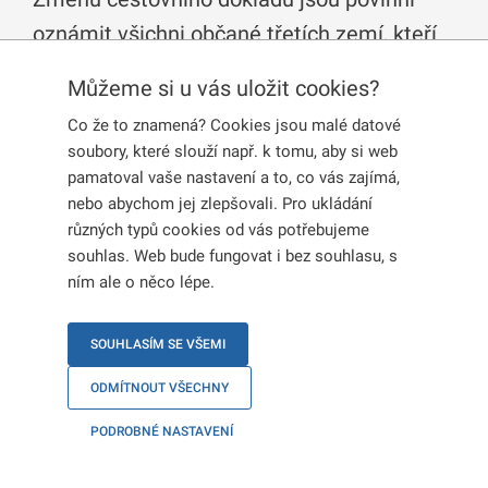
oznámit všichni občané třetích zemí, kteří
jsou držiteli dlouhodobého víza,
Můžeme si u vás uložit cookies?
dlouhodobého pobytu nebo trvalého pobytu
Co že to znamená? Cookies jsou malé datové
na území České republiky.
soubory, které slouží např. k tomu, aby si web
pamatoval vaše nastavení a to, co vás zajímá,
nebo abychom jej zlepšovali. Pro ukládání
různých typů cookies od vás potřebujeme
DLOUHODOBÉ VÍZUM
souhlas. Web bude fungovat i bez souhlasu, s
ním ale o něco lépe.
DLOUHODOBÝ; TRVALÝ POBYT
SOUHLASÍM SE VŠEMI
ODMÍTNOUT VŠECHNY
PODROBNÉ NASTAVENÍ
DLOUHODOBÉ VÍZUM