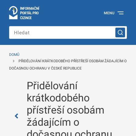
I
Č
NÍ
N
F
OR
M
A
P
Á
MENU
O
R
T
L
PRO
Oficiální
C
IZINCE
informační
portál
pro
cizince
Ministerstva
vnitra
DOMŮ
České
PŘIDĚLOVÁNÍ KRÁTKODOBÉHO PŘÍSTŘEŠÍ OSOBÁM ŽÁDAJÍCÍM O
republiky
DOČASNOU OCHRANU V ČESKÉ REPUBLICE
Přidělování
krátkodobého
přístřeší osobám
žádajícím o
dočasnou ochranu