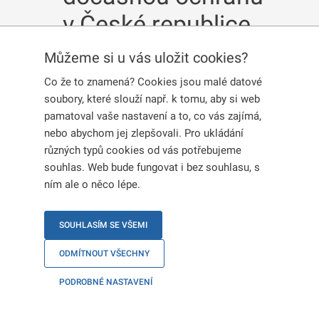
v České republice
Můžeme si u vás uložit cookies?
Co že to znamená? Cookies jsou malé datové
Publikováno:
11. 8. 2023
soubory, které slouží např. k tomu, aby si web
pamatoval vaše nastavení a to, co vás zajímá,
Od 1. 9. 2023 bude krátkodobé
nebo abychom jej zlepšovali. Pro ukládání
přístřeší poskytováno pouze v Brně a
různých typů cookies od vás potřebujeme
souhlas. Web bude fungovat i bez souhlasu, s
Ostravě.
ním ale o něco lépe.
Krátkodobé přístřeší je možné přidělit osobám,
které čekají na otevření KACPU (
viz úřední hodiny
)
SOUHLASÍM SE VŠEMI
nebo těm, které čekají na udělení dočasné
ODMÍTNOUT VŠECHNY
ochrany a nemají zajištěno vlastní ubytování.
Místa poskytující krátkodobé přístřeší budou
PODROBNÉ NASTAVENÍ
otevřena nepřetržitě v Brně, Ostravě.