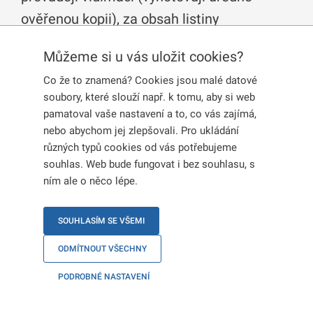
ověřenou kopii), za obsah listiny
neodpovídají a nekontrolují správnost,
Můžeme si u vás uložit cookies?
pravdivost údajů ani soulad s právními
Co že to znamená? Cookies jsou malé datové
předpisy.
soubory, které slouží např. k tomu, aby si web
pamatoval vaše nastavení a to, co vás zajímá,
nebo abychom jej zlepšovali. Pro ukládání
Které instituce mohou listiny
různých typů cookies od vás potřebujeme
souhlas. Web bude fungovat i bez souhlasu, s
vidimovat?
ním ale o něco lépe.
Úředně ověřenou kopii vám poskytnou:
SOUHLASÍM SE VŠEMI
Česká pošta
,
ODMÍTNOUT VŠECHNY
krajský úřad,
PODROBNÉ NASTAVENÍ
obecní úřad (případně úřady městských částí),
kontaktní místa veřejné správy (
Czech POINT
),