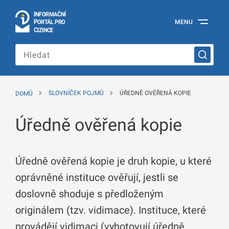
I
Č
NÍ
N
F
OR
M
A
P
Á
MENU
O
R
T
L
PRO
Oficiální
C
IZINCE
informační
portál
pro
cizince
Ministerstva
vnitra
DOMŮ
SLOVNÍČEK POJMŮ
ÚŘEDNĚ OVĚŘENÁ KOPIE
České
republiky
Úředně ověřená kopie
Úředně ověřená kopie je druh kopie, u které
oprávněné instituce ověřují, jestli se
doslovně shoduje s předloženým
originálem (tzv. vidimace). Instituce, které
provádějí vidimaci (vyhotovují úředně