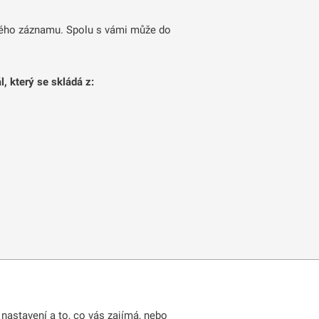
vého záznamu. Spolu s vámi může do
, který se skládá z:
nat?
nastavení a to, co vás zajímá, nebo