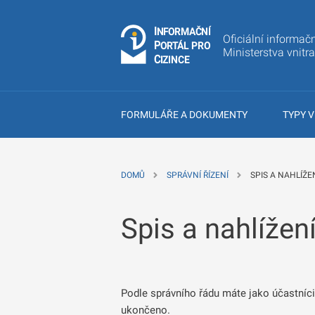
I
Č
NÍ
N
F
OR
M
A
Oficiální informačn
P
Á
O
R
T
L
PRO
Ministerstva vnitr
C
IZINCE
FORMULÁŘE A DOKUMENTY
TYPY V
DOMŮ
SPRÁVNÍ ŘÍZENÍ
SPIS A NAHLÍŽE
Spis a nahlížen
Podle správního řádu máte jako účastníci 
ukončeno.