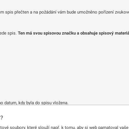
m spis přečten a na požádání vám bude umožněno pořízení zvuko
vede spis.
Ten má svou spisovou značku a obsahuje spisový materiál
o datum, kdy byla do spisu vložena.
s?
žné se na nahlížení do spisu objed
vé soubory, které slouží např. k tomu, aby si web pamatoval vaše 