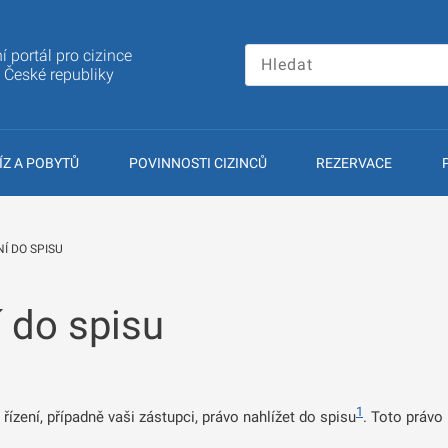
í portál pro cizince
a České republiky
ÍZ A POBYTŮ
POVINNOSTI CIZINCŮ
REZERVACE
NÍ DO SPISU
í do spisu
1
řízení, případně vaši zástupci, právo nahlížet do spisu
. Toto právo 