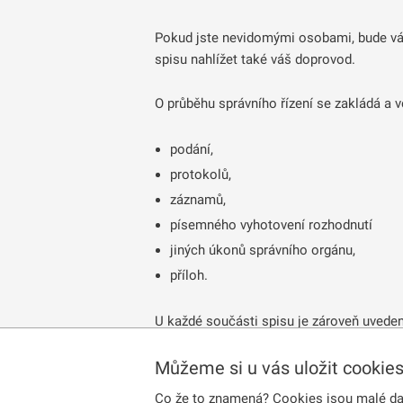
Pokud jste nevidomými osobami, bude vá
spisu nahlížet také váš doprovod.
O průběhu správního řízení se zakládá a 
podání,
protokolů,
záznamů,
písemného vyhotovení rozhodnutí
jiných úkonů správního orgánu,
příloh.
U každé součásti spisu je zároveň uveden
Můžeme si u vás uložit cookie
Jakým způsobem je mo
Co že to znamená? Cookies jsou malé dato