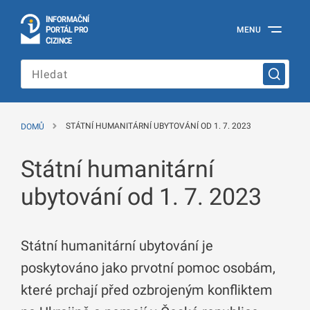
I
Č
NÍ
N
F
OR
M
A
P
Á
MENU
O
R
T
L
PRO
Oficiální
C
IZINCE
informační
portál
pro
cizince
Ministerstva
vnitra
DOMŮ
STÁTNÍ HUMANITÁRNÍ UBYTOVÁNÍ OD 1. 7. 2023
České
republiky
Státní humanitární
ubytování od 1. 7. 2023
Státní humanitární ubytování je
poskytováno jako prvotní pomoc osobám,
které prchají před ozbrojeným konfliktem