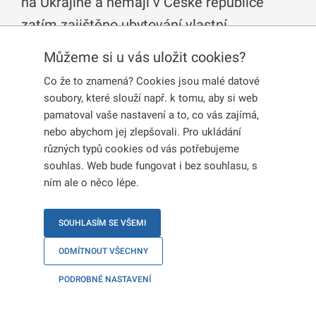
na Ukrajině a nemají v České republice
zatím zajištěno ubytování vlastní.
Můžeme si u vás uložit cookies?
Od 1. 1. 2024 dochází u státního
Co že to znamená? Cookies jsou malé datové
humanitárního ubytování ke změnám,
soubory, které slouží např. k tomu, aby si web
informacím o změnách je věnovaný
pamatoval vaše nastavení a to, co vás zajímá,
tento článek
.
nebo abychom jej zlepšovali. Pro ukládání
Co je „státní humanitární
různých typů cookies od vás potřebujeme
souhlas. Web bude fungovat i bez souhlasu, s
ubytování“?
ním ale o něco lépe.
Jedná se o ubytování dočasné, které je
poskytováno na
SOUHLASÍM SE VŠEMI
časově omezenou dobu 150 dnů
.
Během této doby je nutné zajistit si bydlení v rámci
ODMÍTNOUT VŠECHNY
běžného smluvního vztahu.
PODROBNÉ NASTAVENÍ
Humanitární ubytování je poskytováno Českou republikou
bezplatně a je přidělováno vždy pouze prostřednictvím