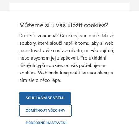
Publikováno:
4. 10. 2024
Můžeme si u vás uložit cookies?
Dne
25. 10. 2024
ve 12.00 dojde k uzavření
KACPU Ostrava. Pracoviště se následně
Co že to znamená? Cookies jsou malé datové
přestěhuje do Havířova na novou adresu
Na Kopci
soubory, které slouží např. k tomu, aby si web
5, 735 64 Havířov – Dolní Suchá
. Na nové adrese
pamatoval vaše nastavení a to, co vás zajímá,
bude znovu otevřeno od
30. 10. 2024
.
nebo abychom jej zlepšovali. Pro ukládání
různých typů cookies od vás potřebujeme
souhlas. Web bude fungovat i bez souhlasu, s
Krátkodobé přístřeší
se také přestěhuje do
ním ale o něco lépe.
Havířova. Na stejné adrese bude otevřeno již
25.
10. 2024
od 12.00.
SOUHLASÍM SE VŠEMI
ODMÍTNOUT VŠECHNY
PODROBNÉ NASTAVENÍ