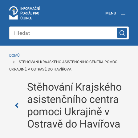
I
Č
NÍ
N
F
OR
M
A
P
Á
MENU
O
R
T
L
PRO
Oficiální
C
IZINCE
informační
portál
pro
cizince
Ministerstva
vnitra
DOMŮ
České
STĚHOVÁNÍ KRAJSKÉHO ASISTENČNÍHO CENTRA POMOCI
republiky
UKRAJINĚ V OSTRAVĚ DO HAVÍŘOVA
Stěhování Krajského
asistenčního centra
pomoci Ukrajině v
Ostravě do Havířova