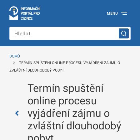
I
Č
NÍ
N
F
OR
M
A
P
Á
MENU
O
R
T
L
PRO
Oficiální
C
IZINCE
informační
portál
pro
cizince
Ministerstva
vnitra
DOMŮ
České
TERMÍN SPUŠTĚNÍ ONLINE PROCESU VYJÁDŘENÍ ZÁJMU O
republiky
ZVLÁŠTNÍ DLOUHODOBÝ POBYT
Termín spuštění
online procesu
vyjádření zájmu o
zvláštní dlouhodobý
pobyt