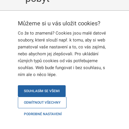
Můžeme si u vás uložit cookies?
Publikováno:
19. 3. 2026
Co že to znamená? Cookies jsou malé datové
Proces vyjádření zájmu o zvláštní dlouhodobý
soubory, které slouží např. k tomu, aby si web
pobyt bude probíhat
od 1. dubna do 30. dubna
pamatoval vaše nastavení a to, co vás zajímá,
2026
.
nebo abychom jej zlepšovali. Pro ukládání
různých typů cookies od vás potřebujeme
Pro vyjádření zájmu je nutné, aby se
osoby starší
souhlas. Web bude fungovat i bez souhlasu, s
18 let
přihlásily do svého uživatelského účtu na
ním ale o něco lépe.
portálu prostřednictvím
elektronické identity
. Bez
tohoto kroku nebude možné zájem vyjádřit.
SOUHLASÍM SE VŠEMI
Veškeré informace ohledně zvláštního
ODMÍTNOUT VŠECHNY
dlouhodobého pobytu najdete v sekci
Zvláštní
dlouhodobý pobyt
. Detailní
návod
k procesu
PODROBNÉ NASTAVENÍ
vyjádření zájmu
bude publikován
na tomto
portálu. Doporučujeme jeho přečtení před