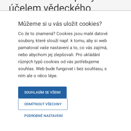
účelem vědeckého
výzkumu vydaného jiným
Můžeme si u vás uložit cookies?
členským státem
Co že to znamená? Cookies jsou malé datové
Evropské Unie
soubory, které slouží např. k tomu, aby si web
pamatoval vaše nastavení a to, co vás zajímá,
nebo abychom jej zlepšovali. Pro ukládání
různých typů cookies od vás potřebujeme
Držitelé platného povolení k dlouhodobému
souhlas. Web bude fungovat i bez souhlasu, s
pobytu nebo dlouhodobého víza za účelem
ním ale o něco lépe.
vědeckého výzkumu vydaného jiným
členským státem Evropské unie mohou při
SOUHLASÍM SE VŠEMI
splnění podmínek pobývat na území České
ODMÍTNOUT VŠECHNY
republiky bezvízově, a to až po dobu 1 roku
PODROBNÉ NASTAVENÍ
od prvního vstupu do země.