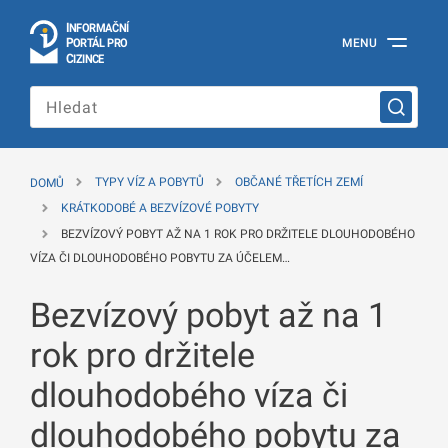
I
Č
NÍ
N
F
OR
M
A
P
Á
MENU
O
R
T
L
PRO
Oficiální
C
IZINCE
informační
portál
pro
cizince
Ministerstva
vnitra
DOMŮ
TYPY VÍZ A POBYTŮ
OBČANÉ TŘETÍCH ZEMÍ
České
republiky
KRÁTKODOBÉ A BEZVÍZOVÉ POBYTY
BEZVÍZOVÝ POBYT AŽ NA 1 ROK PRO DRŽITELE DLOUHODOBÉHO
VÍZA ČI DLOUHODOBÉHO POBYTU ZA ÚČELEM…
Bezvízový pobyt až na 1
rok pro držitele
dlouhodobého víza či
dlouhodobého pobytu za