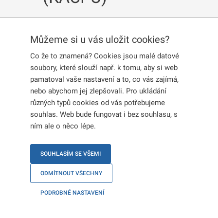
Můžeme si u vás uložit cookies?
Publikováno:
20. 3. 2024
Co že to znamená? Cookies jsou malé datové
Krajská asistenční centra pomoci Ukrajině
soubory, které slouží např. k tomu, aby si web
(KACPU) budou mít o velikonočních svátcích
v
pamatoval vaše nastavení a to, co vás zajímá,
pátek 29. 3. 2024 a v pondělí 1. 4. 2024 zavřeno
.
nebo abychom jej zlepšovali. Pro ukládání
V úterý
2. 4. 2024
budou mít KACPU
speciálně
různých typů cookies od vás potřebujeme
otevřeno
dle pondělních úředních hodin.
souhlas. Web bude fungovat i bez souhlasu, s
ním ale o něco lépe.
Více informací o KACPU najdete
v seznamu
KACPU
.
SOUHLASÍM SE VŠEMI
ODMÍTNOUT VŠECHNY
PODROBNÉ NASTAVENÍ