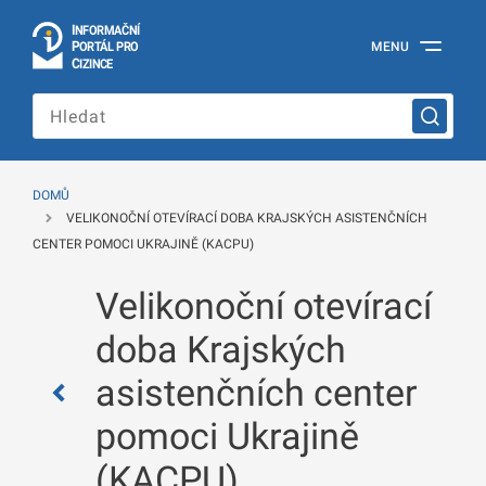
I
Č
NÍ
N
F
OR
M
A
P
Á
MENU
O
R
T
L
PRO
Oficiální
C
IZINCE
informační
portál
pro
cizince
Ministerstva
vnitra
DOMŮ
České
VELIKONOČNÍ OTEVÍRACÍ DOBA KRAJSKÝCH ASISTENČNÍCH
republiky
CENTER POMOCI UKRAJINĚ (KACPU)
Velikonoční otevírací
doba Krajských
asistenčních center
pomoci Ukrajině
(KACPU)