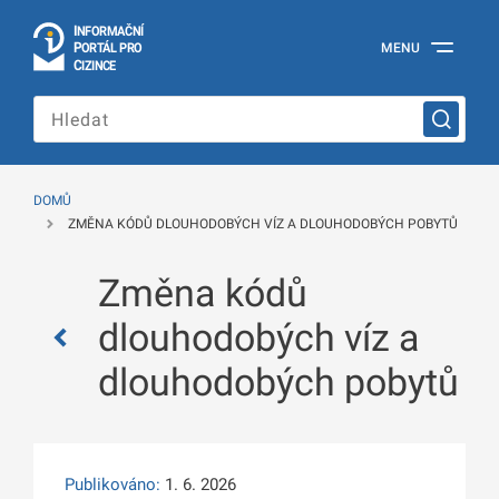
I
Č
NÍ
N
F
OR
M
A
P
Á
MENU
O
R
T
L
PRO
Oficiální
C
IZINCE
informační
portál
pro
cizince
Ministerstva
vnitra
DOMŮ
České
ZMĚNA KÓDŮ DLOUHODOBÝCH VÍZ A DLOUHODOBÝCH POBYTŮ
republiky
Změna kódů
dlouhodobých víz a
dlouhodobých pobytů
Publikováno:
1. 6. 2026