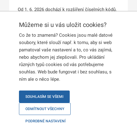
Od 1. 6. 2026 dochází k rozšíření číselných kódů,
označujících účel pobytového oprávnění. Změna
Můžeme si u vás uložit cookies?
se týká zejména zaměstnaneckých karet,
dlouhodobých víz a pobytů za účelem studia, a
Co že to znamená? Cookies jsou malé datové
také dlouhodobých víz a pobytů za účelem
soubory, které slouží např. k tomu, aby si web
dalších vzdělávacích aktivit.
pamatoval vaše nastavení a to, co vás zajímá,
nebo abychom jej zlepšovali. Pro ukládání
Biometrické průkazy povolení k pobytu vydané po
různých typů cookies od vás potřebujeme
1. 6. 2026 už budou obsahovat nové kódy.
souhlas. Web bude fungovat i bez souhlasu, s
Dosavadní kódy
zůstávají v platnosti
, stejně tak i
ním ale o něco lépe.
průkazy a vízové štítky vydané před 1. 6. 2026.
Žádat o jejich výměnu není možné.
SOUHLASÍM SE VŠEMI
Aktuální kódy víz a pobytů naleznete
zde
.
ODMÍTNOUT VŠECHNY
PODROBNÉ NASTAVENÍ