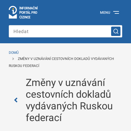
I
Č
NÍ
N
F
OR
M
A
P
Á
MENU
O
R
T
L
PRO
Oficiální
C
IZINCE
informační
portál
pro
cizince
Ministerstva
vnitra
DOMŮ
České
ZMĚNY V UZNÁVÁNÍ CESTOVNÍCH DOKLADŮ VYDÁVANÝCH
republiky
RUSKOU FEDERACÍ
Změny v uznávání
cestovních dokladů
vydávaných Ruskou
federací