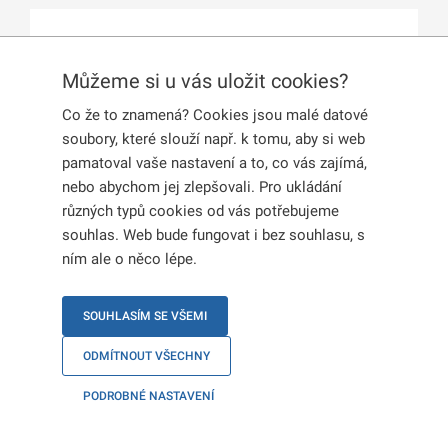
Publikováno:
17. 7. 2024
Můžeme si u vás uložit cookies?
Česká republika na základě
sdělení Ministerstva
zahraničních věcí
s účinností od 3. 7. 2024
Co že to znamená? Cookies jsou malé datové
soubory, které slouží např. k tomu, aby si web
uznává
pouze
biometrické cestovní doklady
pamatoval vaše nastavení a to, co vás zajímá,
vydávané Ruskou federací. Biometrický cestovní
nebo abychom jej zlepšovali. Pro ukládání
doklad obsahuje strojově čitelné údaje a
různých typů cookies od vás potřebujeme
elektronický nosič dat s biometrickými údaji, což
souhlas. Web bude fungovat i bez souhlasu, s
zajišťuje vyšší bezpečnost a snadnější identifikaci
ním ale o něco lépe.
držitele.
Uvedená změna se nevztahuje na:
SOUHLASÍM SE VŠEMI
ODMÍTNOUT VŠECHNY
děti do 15 let,
osoby zařazené do
programu Občanská
PODROBNÉ NASTAVENÍ
společnost
,
držitele víz a pobytů udělených v zájmu České