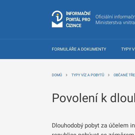
I
Č
NÍ
N
F
OR
M
A
Oficiální informačn
P
Á
O
R
T
L
PRO
Ministerstva vnitr
C
IZINCE
FORMULÁŘE A DOKUMENTY
TYPY V
DOMŮ
TYPY VÍZ A POBYTŮ
OBČANÉ TŘE
Povolení k dlo
Dlouhodobý pobyt za účelem in