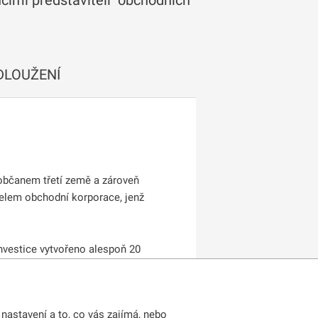
cími představiteli obchodních
DLOUŽENÍ
občanem třetí země a zároveň
telem obchodní korporace, jenž
investice vytvořeno alespoň 20
bu 2 let. Až do výše 60 % lze
ogických a informačních
nastavení a to, co vás zajímá, nebo