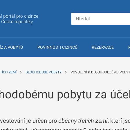
í portál pro cizince
a České republiky
ÍZ A POBYTŮ
POVINNOSTI CIZINCŮ
REZERVACE
TÍCH ZEMÍ
DLOUHODOBÉ POBYTY
POVOLENÍ K DLOUHODOBÉMU POBYT
uhodobému pobytu za úče
vestování je určen pro
občany třetích zemí
, kteří j