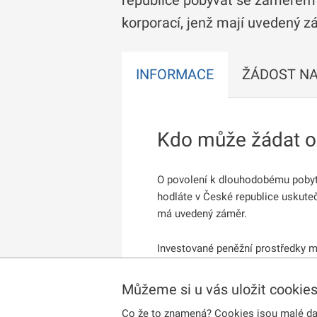
republice pobývat se záměrem 
korporací, jenž mají uvedený z
INFORMACE
ŽÁDOST NA
Kdo může žádat o 
O povolení k dlouhodobému pobyt
hodláte v České republice uskute
má uvedený záměr.
Investované peněžní prostředky mu
nových pracovních míst pro občany
uvedené peněžní prostředky nahra
Můžeme si u vás uložit cookie
předpokladů nebo znalostí.
Co že to znamená? Cookies jsou malé dato