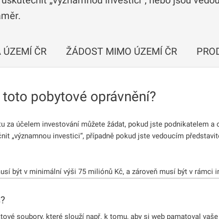
uskutečnit „významnou investici“, nebo jsou vedou
áměr.
 ÚZEMÍ ČR
ŽÁDOST MIMO ÚZEMÍ ČR
PRO
toto pobytové oprávnění?
u za účelem investování můžete žádat, pokud jste podnikatelem a 
čnit „významnou investici“, případně pokud jste vedoucím představi
sí být v minimální výši 75 miliónů Kč, a zároveň musí být v rámci 
 Evropské unie nebo jejich rodinné příslušníky, a to nejméně po do
dit jiným majetkem, ať už hmotným, či nehmotným, včetně technol
s?
vé soubory, které slouží např. k tomu, aby si web pamatoval vaše 