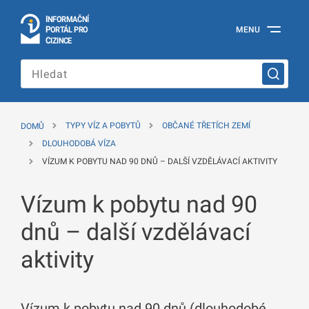
I
Č
NÍ
N
F
OR
M
A
P
Á
MENU
O
R
T
L
PRO
Oficiální
C
IZINCE
informační
portál
pro
cizince
Ministerstva
vnitra
DOMŮ
TYPY VÍZ A POBYTŮ
OBČANÉ TŘETÍCH ZEMÍ
České
republiky
DLOUHODOBÁ VÍZA
VÍZUM K POBYTU NAD 90 DNŮ – DALŠÍ VZDĚLÁVACÍ AKTIVITY
Vízum k pobytu nad 90
dnů – další vzdělávací
aktivity
Vízum k pobytu nad 90 dnů (dlouhodobé