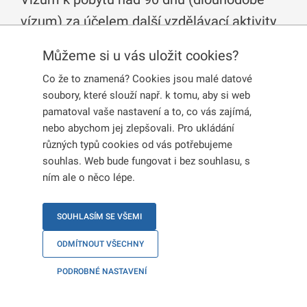
vízum) za účelem další vzdělávací aktivity
je určené pro
občany třetích zemí
, kteří
Můžeme si u vás uložit cookies?
chtějí v České republice vykonávat další
Co že to znamená? Cookies jsou malé datové
vzdělávací činnosti mimo ty, které jsou
soubory, které slouží např. k tomu, aby si web
stanoveny ostatními typy dlouhodobých víz.
pamatoval vaše nastavení a to, co vás zajímá,
nebo abychom jej zlepšovali. Pro ukládání
různých typů cookies od vás potřebujeme
OBECNÉ INFORMACE
souhlas. Web bude fungovat i bez souhlasu, s
ním ale o něco lépe.
ŽÁDOST
SOUHLASÍM SE VŠEMI
ODMÍTNOUT VŠECHNY
PRODLOUŽENÍ
PODROBNÉ NASTAVENÍ