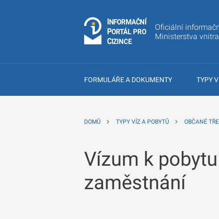
I
Č
NÍ
N
F
OR
M
A
Oficiální informačn
P
Á
O
R
T
L
PRO
Ministerstva vnitr
C
IZINCE
FORMULÁŘE A DOKUMENTY
TYPY V
DOMŮ
TYPY VÍZ A POBYTŮ
OBČANÉ TŘE
Vízum k pobytu
zaměstnání