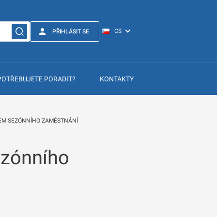
PŘIHLÁSIT SE
POTŘEBUJETE PORADIT?
KONTAKTY
LEM SEZÓNNÍHO ZAMĚSTNÁNÍ
ezónního