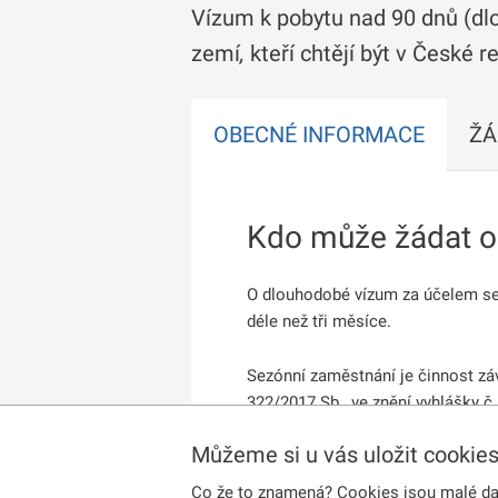
Vízum k pobytu nad 90 dnů (dl
zemí
,
kteří chtějí být v České 
OBECNÉ INFORMACE
ŽÁ
Kdo může žádat o
O dlouhodobé vízum za účelem se
déle než tři měsíce.
Sezónní zaměstnání je činnost záv
322/2017 Sb., ve znění vyhlášky č.
Můžeme si u vás uložit cookie
Rostlinnou a živočišnou výrobu,
Lesnictví a těžbu dřeva
Co že to znamená? Cookies jsou malé dato