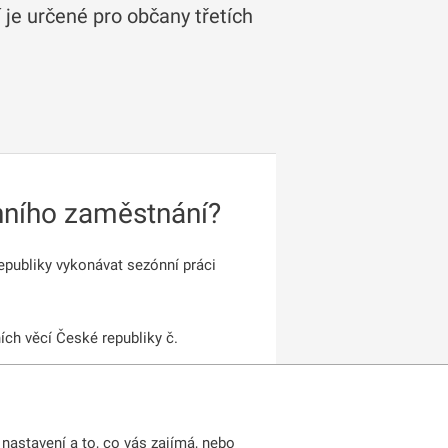
e určené pro občany třetích
nního zaměstnání?
publiky vykonávat sezónní práci
ích věcí České republiky č.
nastavení a to, co vás zajímá, nebo