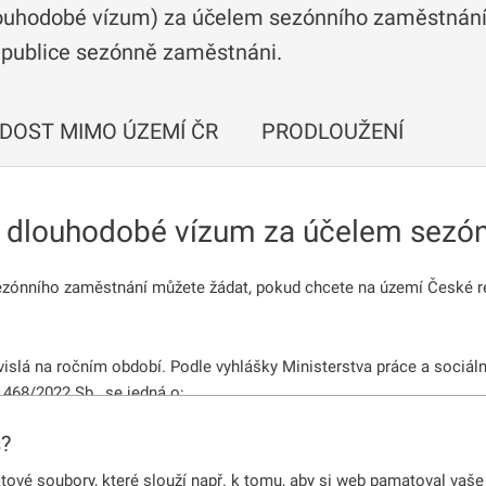
ouhodobé vízum) za účelem sezónního zaměstnání j
republice sezónně zaměstnáni.
DOST MIMO ÚZEMÍ ČR
PRODLOUŽENÍ
 dlouhodobé vízum za účelem sezó
zónního zaměstnání můžete žádat, pokud chcete na území České re
islá na ročním období. Podle vyhlášky Ministerstva práce a sociáln
 468/2022 Sb., se jedná o:
s?
 myslivost a související činnosti
vé soubory, které slouží např. k tomu, aby si web pamatoval vaše 