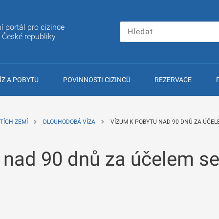
í portál pro cizince
a České republiky
ÍZ A POBYTŮ
POVINNOSTI CIZINCŮ
REZERVACE
TÍCH ZEMÍ
DLOUHODOBÁ VÍZA
VÍZUM K POBYTU NAD 90 DNŮ ZA ÚČE
 nad 90 dnů za účelem s